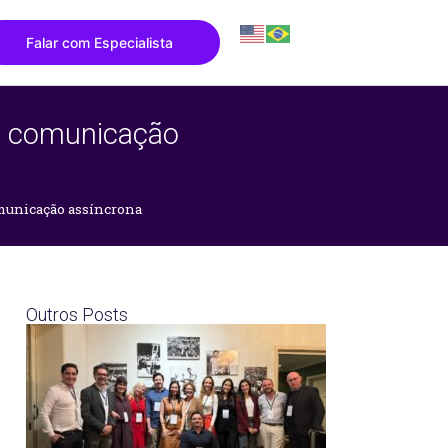
Falar com Especialista
 a comunicação
omunicação assíncrona
Outros Posts