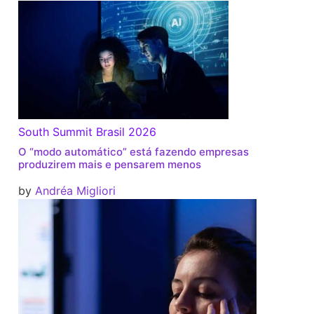
South Summit Brasil 2026
O “modo automático” está fazendo empresas
produzirem mais e pensarem menos
by
Andréa Migliori