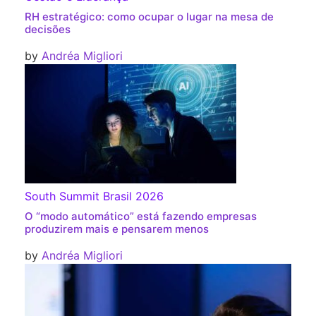
RH estratégico: como ocupar o lugar na mesa de
decisões
by
Andréa Migliori
South Summit Brasil 2026
O “modo automático” está fazendo empresas
produzirem mais e pensarem menos
by
Andréa Migliori