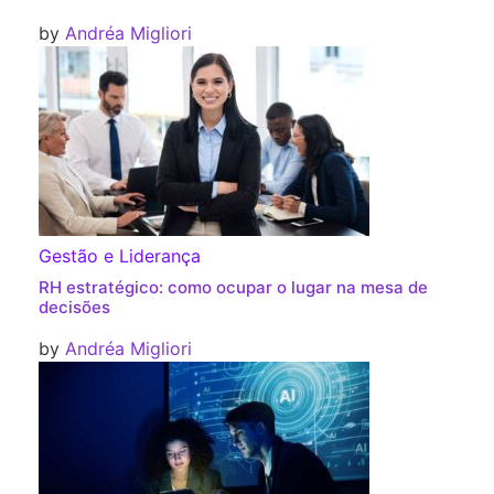
by
Andréa Migliori
Gestão e Liderança
RH estratégico: como ocupar o lugar na mesa de
decisões
by
Andréa Migliori