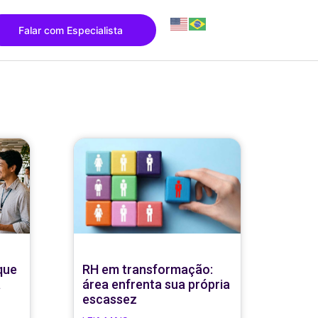
Falar com Especialista
que
RH em transformação:
a
área enfrenta sua própria
escassez