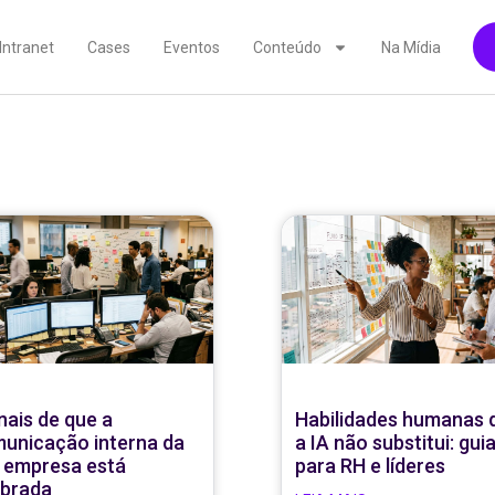
Intranet
Cases
Eventos
Conteúdo
Na Mídia
inais de que a
Habilidades humanas 
unicação interna da
a IA não substitui: gui
 empresa está
para RH e líderes
brada