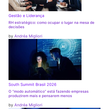
Gestão e Liderança
RH estratégico: como ocupar o lugar na mesa de
decisões
by
Andréa Migliori
South Summit Brasil 2026
O “modo automático” está fazendo empresas
produzirem mais e pensarem menos
by
Andréa Migliori