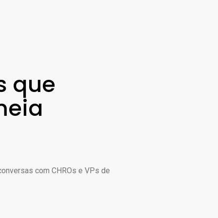
s que
meia
 conversas com CHROs e VPs de