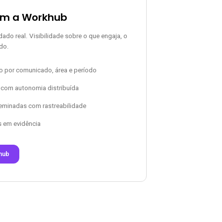
om a Workhub
do real. Visibilidade sobre o que engaja, o
do.
o por comunicado, área e período
 com autonomia distribuída
seminadas com rastreabilidade
 em evidência
hub