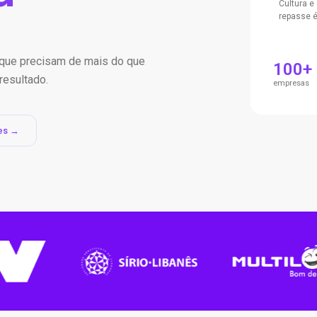
Cultura e
repasse é
s que precisam de mais do que
100+
resultado.
empresas
es →