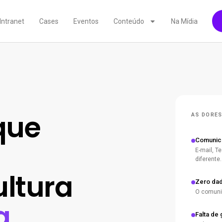
Intranet
Cases
Eventos
Conteúdo
Na Mídia
que
AS DORES
Comunic
E-mail, 
diferente.
ultura
Zero da
O comunic
a
Falta de 