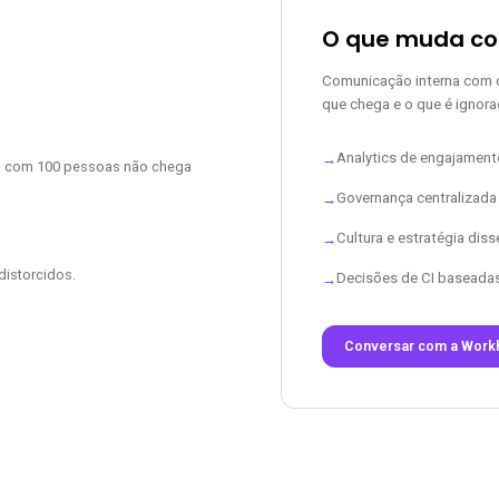
O que muda c
Comunicação interna com da
que chega e o que é ignora
Analytics de engajament
→
va com 100 pessoas não chega
Governança centralizada
→
Cultura e estratégia dis
→
istorcidos.
Decisões de CI baseadas
→
Conversar com a Work