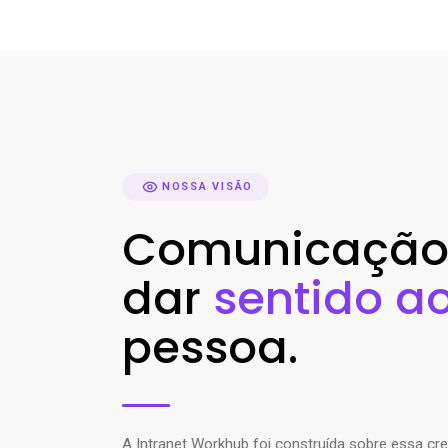
NOSSA VISÃO
Comunicação i
dar
sentido a
pessoa.
A Intranet Workhub foi construída sobre essa c