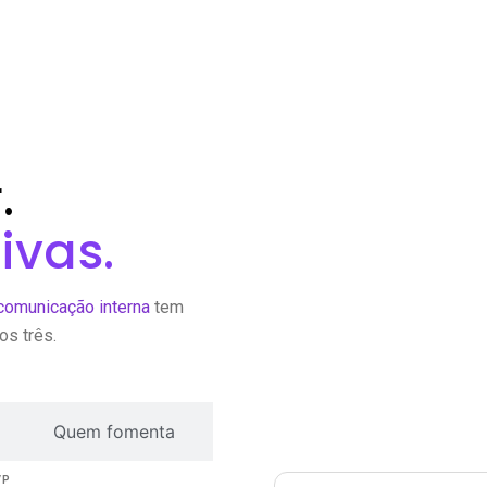
.
ivas.
comunicação interna
tem
os três.
Quem fomenta
VP