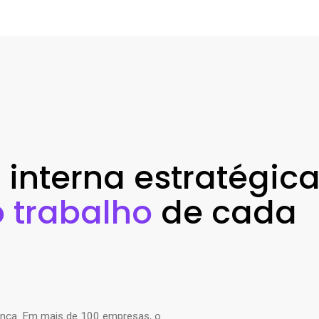
nterna estratégica
o trabalho
de cada
rença. Em mais de 100 empresas, o