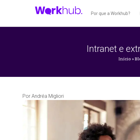
Por que a Workhub?
Intranet e ex
Início
»
Bl
Por
Andréa Migliori