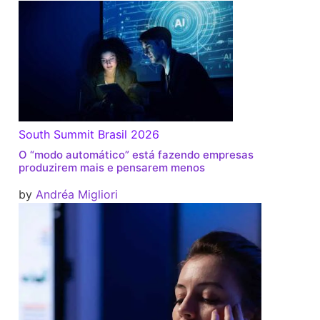
South Summit Brasil 2026
O “modo automático” está fazendo empresas
produzirem mais e pensarem menos
by
Andréa Migliori