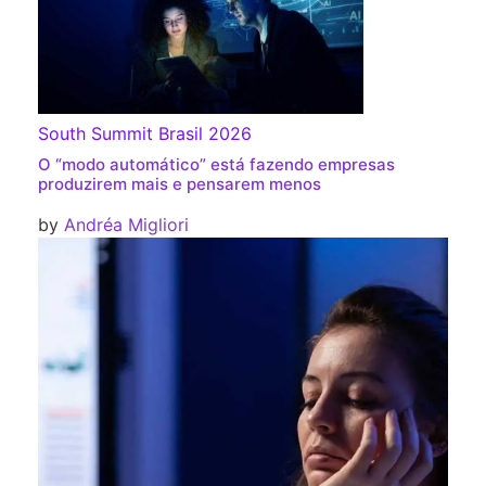
South Summit Brasil 2026
O “modo automático” está fazendo empresas
produzirem mais e pensarem menos
by
Andréa Migliori