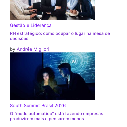
Gestão e Liderança
RH estratégico: como ocupar o lugar na mesa de
decisões
by
Andréa Migliori
South Summit Brasil 2026
O “modo automático” está fazendo empresas
produzirem mais e pensarem menos