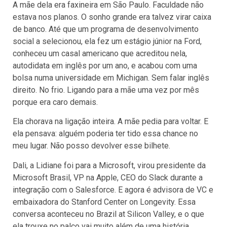
A mãe dela era faxineira em São Paulo. Faculdade não
estava nos planos. O sonho grande era talvez virar caixa
de banco. Até que um programa de desenvolvimento
social a selecionou, ela fez um estágio júnior na Ford,
conheceu um casal americano que acreditou nela,
autodidata em inglês por um ano, e acabou com uma
bolsa numa universidade em Michigan. Sem falar inglês
direito. No frio. Ligando para a mãe uma vez por mês
porque era caro demais.
Ela chorava na ligação inteira. A mãe pedia para voltar. E
ela pensava: alguém poderia ter tido essa chance no
meu lugar. Não posso devolver esse bilhete.
Dali, a Lidiane foi para a Microsoft, virou presidente da
Microsoft Brasil, VP na Apple, CEO do Slack durante a
integração com o Salesforce. E agora é advisora de VC e
embaixadora do Stanford Center on Longevity. Essa
conversa aconteceu no Brazil at Silicon Valley, e o que
ela trouxe no palco vai muito além de uma história