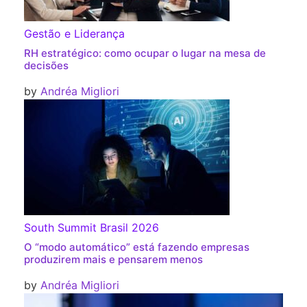
Gestão e Liderança
RH estratégico: como ocupar o lugar na mesa de
decisões
by
Andréa Migliori
South Summit Brasil 2026
O “modo automático” está fazendo empresas
produzirem mais e pensarem menos
by
Andréa Migliori