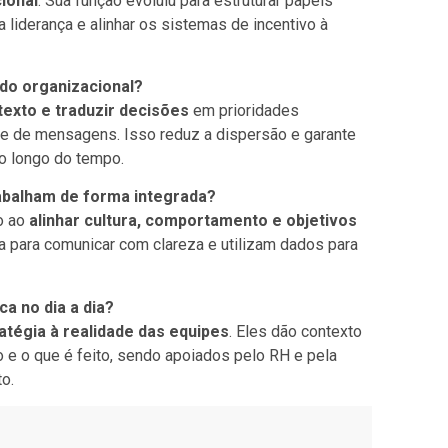
ional
. Sua função evoluiu para estruturar papéis
a liderança e alinhar os sistemas de incentivo à
ído organizacional?
texto e traduzir decisões
em prioridades
e de mensagens. Isso reduz a dispersão e garante
o longo do tempo.
abalham de forma integrada?
o ao
alinhar cultura, comportamento e objetivos
ça para comunicar com clareza e utilizam dados para
a no dia a dia?
atégia à realidade das equipes
. Eles dão contexto
o e o que é feito, sendo apoiados pelo RH e pela
o.