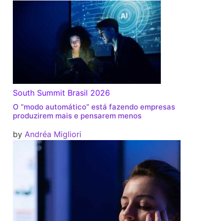
South Summit Brasil 2026
O “modo automático” está fazendo empresas
produzirem mais e pensarem menos
by
Andréa Migliori