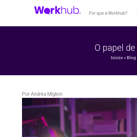
Por que a Workhub?
O papel de
Início
»
Blog
Por
Andréa Migliori