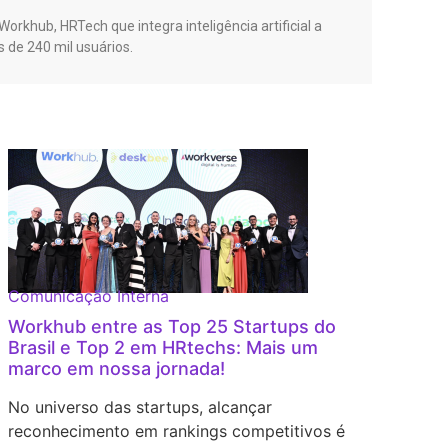
orkhub, HRTech que integra inteligência artificial a
s de 240 mil usuários.
Comunicação Interna
Employ
Workhub entre as Top 25 Startups do
Conhe
Brasil e Top 2 em HRtechs: Mais um
onboar
marco em nossa jornada!
O proc
No universo das startups, alcançar
como “
reconhecimento em rankings competitivos é
que um