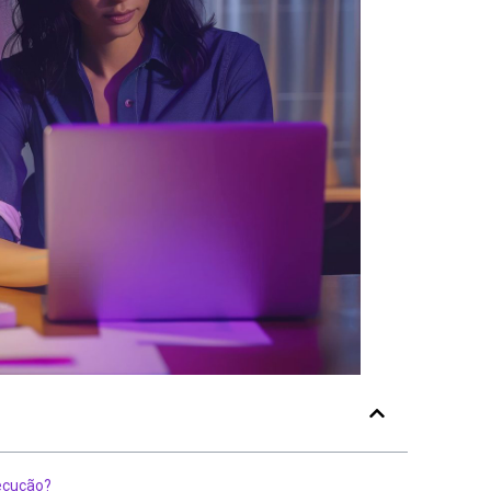
xecução?