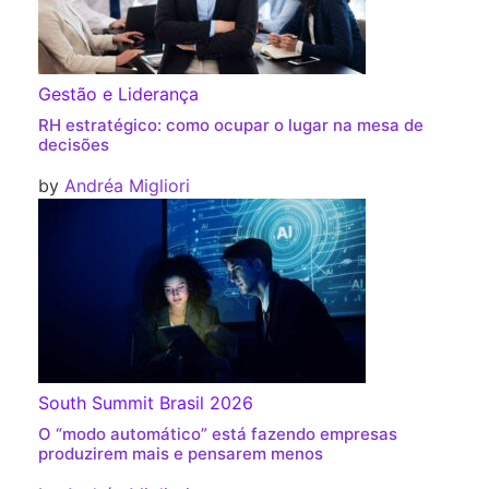
Gestão e Liderança
RH estratégico: como ocupar o lugar na mesa de
decisões
by
Andréa Migliori
South Summit Brasil 2026
O “modo automático” está fazendo empresas
produzirem mais e pensarem menos