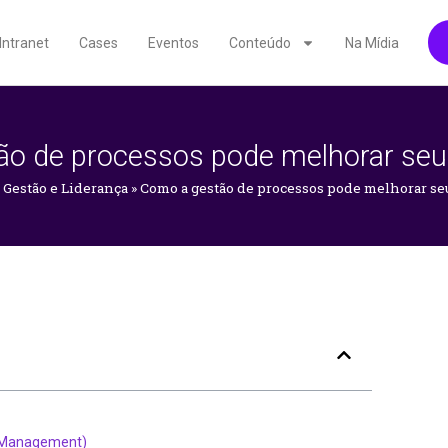
Intranet
Cases
Eventos
Conteúdo
Na Mídia
o de processos pode melhorar seu
»
Gestão e Liderança
»
Como a gestão de processos pode melhorar se
s Management)