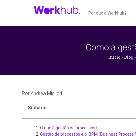
Por que a Workhub?
Como a gestã
Início
»
Blog
Por
Andréa Migliori
Sumário
O que é gestão de processos?
Gestão de processos e o BPM (Business Proces