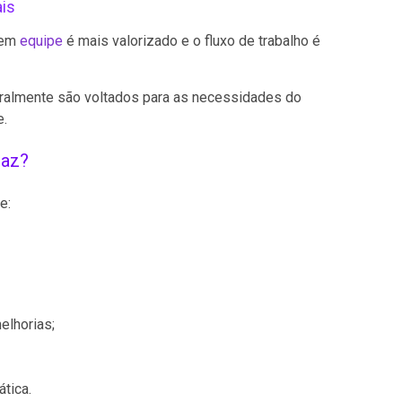
is
 em
equipe
é mais valorizado e o fluxo de trabalho é
eralmente são voltados para as necessidades do
e.
caz?
e:
elhorias;
tica.