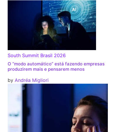
South Summit Brasil 2026
O “modo automático” está fazendo empresas
produzirem mais e pensarem menos
by
Andréa Migliori