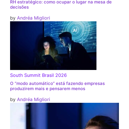
RH estratégico: como ocupar o lugar na mesa de
decisões
by
Andréa Migliori
South Summit Brasil 2026
O “modo automático” está fazendo empresas
produzirem mais e pensarem menos
by
Andréa Migliori