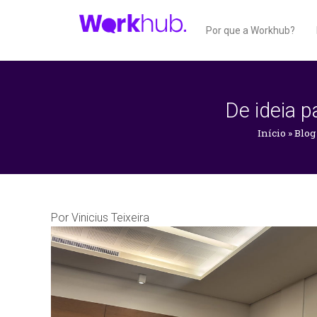
Por que a Workhub?
De ideia p
Início
»
Blog
Por
Vinicius Teixeira