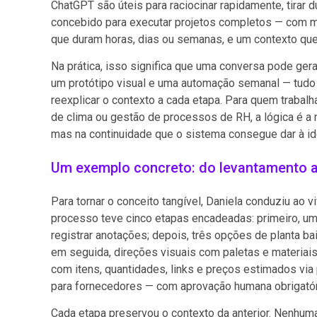
ChatGPT são úteis para raciocinar rapidamente, tirar
concebido para executar projetos completos — com mú
que duram horas, dias ou semanas, e um contexto qu
Na prática, isso significa que uma conversa pode gerar
um protótipo visual e uma automação semanal — tudo
reexplicar o contexto a cada etapa. Para quem traba
de clima ou gestão de processos de RH, a lógica é a 
mas na continuidade que o sistema consegue dar à idei
Um exemplo concreto: do levantamento 
Para tornar o conceito tangível, Daniela conduziu ao v
processo teve cinco etapas encadeadas: primeiro, um 
registrar anotações; depois, três opções de planta ba
em seguida, direções visuais com paletas e materiais
com itens, quantidades, links e preços estimados via
para fornecedores — com aprovação humana obrigatóri
Cada etapa preservou o contexto da anterior. Nenhuma