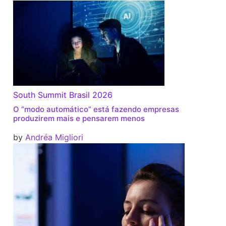
South Summit Brasil 2026
O “modo automático” está fazendo empresas
produzirem mais e pensarem menos
by
Andréa Migliori