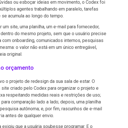
 dúvidas ou esboçar ideias em movimento, o Codex foi
ltiplos agentes trabalhando em paralelo, tarefas
e se acumula ao longo do tempo.
 um site, uma planilha, um e-mail para fornecedor,
 dentro do mesmo projeto, sem que o usuário precise
lha com onboarding, comunicados internos, pesquisas
mesma: o valor não está em um único entregável,
a original.
ao orçamento
ivo o projeto de redesign da sua sala de estar. O
site criado pelo Codex para organizar o projeto e
ixa respeitando medidas reais e restrições de uso;
 para comparação lado a lado; depois, uma planilha
 pesquisa autônoma; e, por fim, rascunhos de e-mail
a antes de qualquer envio.
 exigiu que a usuária soubesse programar. E o