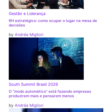
Gestão e Liderança
RH estratégico: como ocupar o lugar na mesa de
decisões
by
Andréa Migliori
South Summit Brasil 2026
O “modo automático” está fazendo empresas
produzirem mais e pensarem menos
by
Andréa Migliori