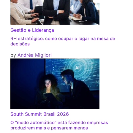
Gestão e Liderança
RH estratégico: como ocupar o lugar na mesa de
decisões
by
Andréa Migliori
South Summit Brasil 2026
O “modo automático” está fazendo empresas
produzirem mais e pensarem menos