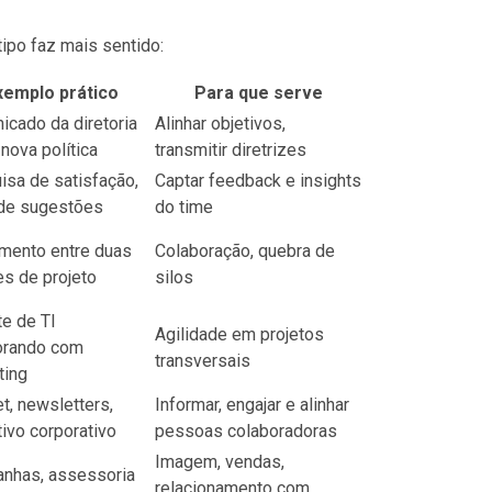
ipo faz mais sentido:
xemplo prático
Para que serve
icado da diretoria
Alinhar objetivos,
nova política
transmitir diretrizes
isa de satisfação,
Captar feedback e insights
 de sugestões
do time
amento entre duas
Colaboração, quebra de
s de projeto
silos
e de TI
Agilidade em projetos
orando com
transversais
ting
et, newsletters,
Informar, engajar e alinhar
tivo corporativo
pessoas colaboradoras
Imagem, vendas,
nhas, assessoria
relacionamento com