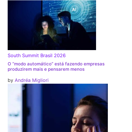
South Summit Brasil 2026
O “modo automático” está fazendo empresas
produzirem mais e pensarem menos
by
Andréa Migliori