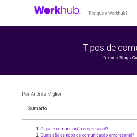
Por que a Workhub?
Tipos de comu
Início
»
Blog
»
Co
Por
Andréa Migliori
Sumário
O que é comunicação empresarial?
Quais são os tipos de comunicação empresarial?