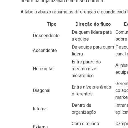
dentro da organização e com seu entorno.
A tabela abaixo resume as diferenças e quando cada t
Tipo
Direção do fluxo
E
De quem lidera para
Comun
Descendente
a equipe
sobre 
Da equipe para quem
Pesqu
Ascendente
lidera
canal
Entre pares do
Alinh
Horizontal
mesmo nível
equipe
hierárquico
Gerent
Entre níveis e áreas
Diagonal
colab
diferentes
marke
Dentro da
Intran
Interna
organização
aplica
Com o mundo
Campa
Externa