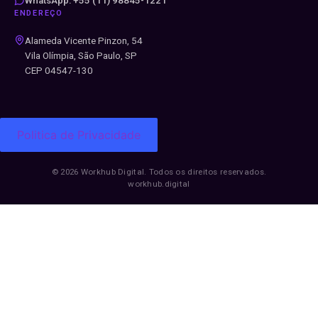
WhatsApp: +55 (11) 98845-1221
ENDEREÇO
Alameda Vicente Pinzon, 54
Vila Olímpia, São Paulo, SP
CEP 04547-130
Politica de Privacidade
© 2026 Workhub Digital. Todos os direitos reservados.
workhub.digital