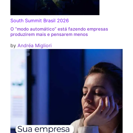
South Summit Brasil 2026
O “modo automático” está fazendo empresas
produzirem mais e pensarem menos
by
Andréa Migliori