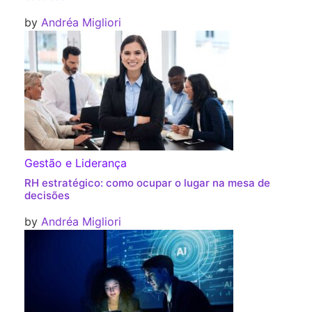
by
Andréa Migliori
Gestão e Liderança
RH estratégico: como ocupar o lugar na mesa de
decisões
by
Andréa Migliori