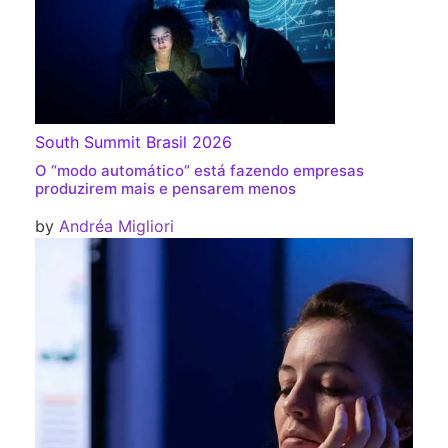
South Summit Brasil 2026
O “modo automático” está fazendo empresas
produzirem mais e pensarem menos
by
Andréa Migliori