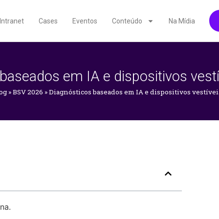
Intranet
Cases
Eventos
Conteúdo
Na Mídia
baseados em IA e dispositivos vest
og
»
BSV 2026
»
Diagnósticos baseados em IA e dispositivos vestívei
na.