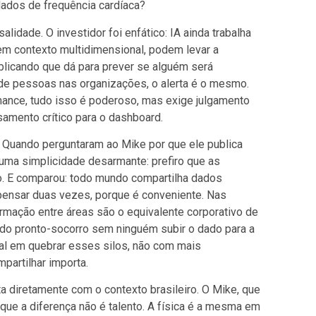
dos de frequência cardíaca?
lidade. O investidor foi enfático: IA ainda trabalha
em contexto multidimensional, podem levar a
licando que dá para prever se alguém será
 de pessoas nas organizações, o alerta é o mesmo.
mance, tudo isso é poderoso, mas exige julgamento
nsamento crítico para o dashboard.
. Quando perguntaram ao Mike por que ele publica
uma simplicidade desarmante: prefiro que as
 E comparou: todo mundo compartilha dados
pensar duas vezes, porque é conveniente. Nas
ormação entre áreas são o equivalente corporativo de
 do pronto-socorro sem ninguém subir o dado para a
l em quebrar esses silos, não com mais
partilhar importa.
a diretamente com o contexto brasileiro. O Mike, que
 que a diferença não é talento. A física é a mesma em