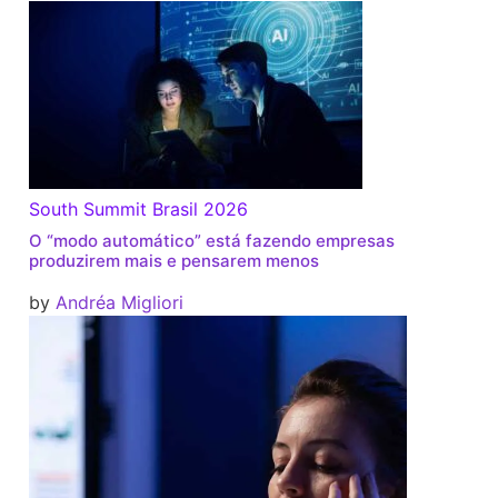
South Summit Brasil 2026
O “modo automático” está fazendo empresas
produzirem mais e pensarem menos
by
Andréa Migliori