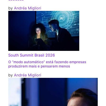
by
Andréa Migliori
South Summit Brasil 2026
O “modo automático” está fazendo empresas
produzirem mais e pensarem menos
by
Andréa Migliori