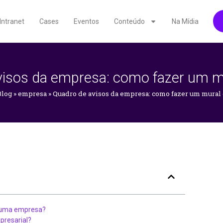
Intranet
Cases
Eventos
Conteúdo
Na Mídia
isos da empresa: como fazer um mu
Blog
»
empresa
»
Quadro de avisos da empresa: como fazer um mural 
e uma empresa?
presarial?