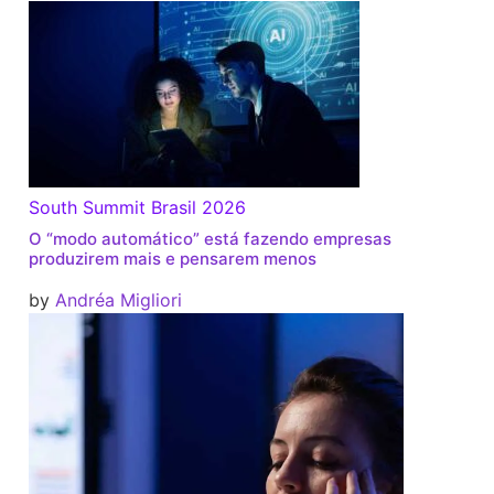
South Summit Brasil 2026
O “modo automático” está fazendo empresas
produzirem mais e pensarem menos
by
Andréa Migliori