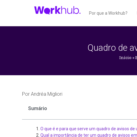
Por que a Workhub?
Quadro de av
Início
»
Por
Andréa Migliori
Sumário
O que é e para que serve um quadro de avisos d
Qual a importância de ter um quadro de avisos em