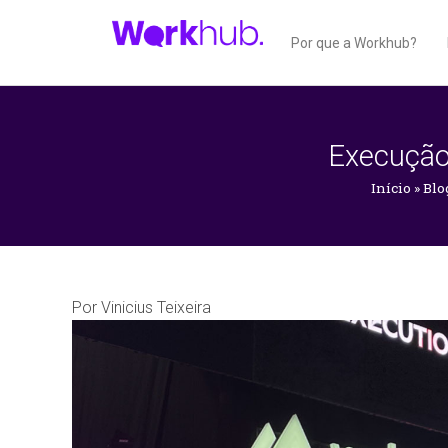
Por que a Workhub?
Execução 
Início
»
Blo
Por
Vinicius Teixeira