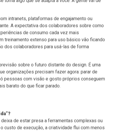
e torna algo que se adapta a você. A gente vai de
om intranets, plataformas de engajamento ou
evante. A expectativa dos colaboradores sobre como
experiências de consumo cada vez mais
em treinamento extenso para uso básico vão ficando
ão dos colaboradores para usá-las de forma
evisão sobre o futuro distante do design. É uma
que organizações precisam fazer agora: parar de
e só pessoas com visão e gosto próprios conseguem
is barato do que ficar parado.
ida”?
 deixa de estar presa a ferramentas complexas ou
 o custo de execução, a criatividade flui com menos