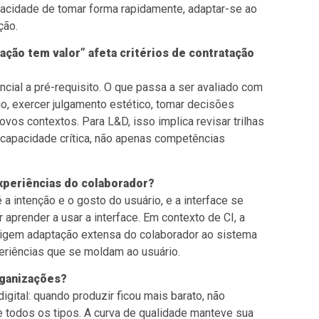
capacidade de tomar forma rapidamente, adaptar-se ao
ção.
ção tem valor” afeta critérios de contratação
ial a pré-requisito. O que passa a ser avaliado com
io, exercer julgamento estético, tomar decisões
vos contextos. Para L&D, isso implica revisar trilhas
 capacidade crítica, não apenas competências
experiências do colaborador?
a intenção e o gosto do usuário, e a interface se
 aprender a usar a interface. Em contexto de CI, a
xigem adaptação extensa do colaborador ao sistema
eriências que se moldam ao usuário.
rganizações?
igital: quando produzir ficou mais barato, não
e todos os tipos. A curva de qualidade manteve sua