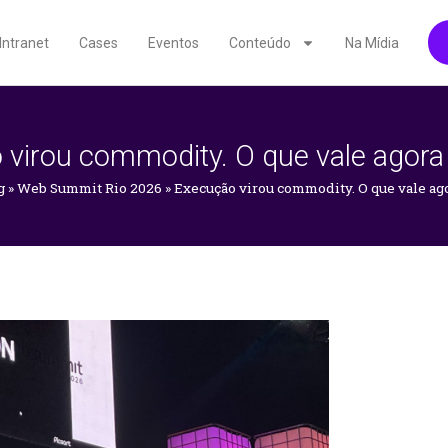
Intranet
Cases
Eventos
Conteúdo
Na Mídia
virou commodity. O que vale agora
g
»
Web Summit Rio 2026
»
Execução virou commodity. O que vale ago