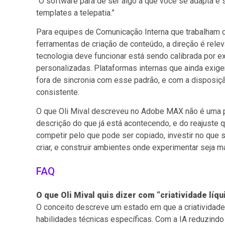
“O software para de ser algo a que você se adapta e s
templates a telepatia.”
Para equipes de Comunicação Interna que trabalham c
ferramentas de criação de conteúdo, a direção é rel
tecnologia deve funcionar está sendo calibrada por 
personalizadas. Plataformas internas que ainda exig
fora de sincronia com esse padrão, e com a disposiç
consistente.
O que Oli Mival descreveu no Adobe MAX não é uma pr
descrição do que já está acontecendo, e do reajuste 
competir pelo que pode ser copiado, investir no qu
criar, e construir ambientes onde experimentar seja ma
FAQ
O que Oli Mival quis dizer com “criatividade líqu
O conceito descreve um estado em que a criatividade
habilidades técnicas específicas. Com a IA reduzindo