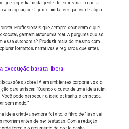
o que impedia muita gente de expressar o que já
 não a imaginação. O gosto ainda tem que vir de algum
 direta. Profissionais que sempre souberam o que
executar, ganham autonomia real. A pergunta que as
com essa autonomia? Produzir mais do mesmo com
plorar formatos, narrativas e registros que antes
 execução barata libera
discussões sobre IA em ambientes corporativos: o
ção para arriscar. “Quando o custo de uma ideia ruim
 Você pode perseguir a ideia estranha, a arriscada,
tar sem medo.”
ideia criativa sempre foi alto, o filtro de “isso vai
ias morriam antes de ser testadas. Com a redução
 perde força e o argumento do gosto ganha