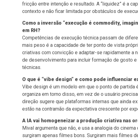
fricção entre intenção e resultado. A “liquidez” é a 
contexto e não ficar limitada por obstáculos de execu
Como a inversão “execução é commodity, imagina
em RH?
Competências de execução técnica passam de diferenc
mais peso é a capacidade de ter ponto de vista própr
criativas com convicção e adaptar-se rapidamente a no
de desenvolvimento para incluir formação de gosto e
técnicas.
O que é “vibe design” e como pode influenciar 
Vibe design é um modelo em que o ponto de partida é 
organiza em torno disso, em vez de o usuário precisar
direção sugere que plataformas internas que ainda e
estão na contramão da expectativa crescente por exp
A IA vai homogeneizar a produção criativa nas o
Mival argumenta que não, e usa a analogia do cinema d
surgiram apenas filmes bons. Surgiram mais filmes d