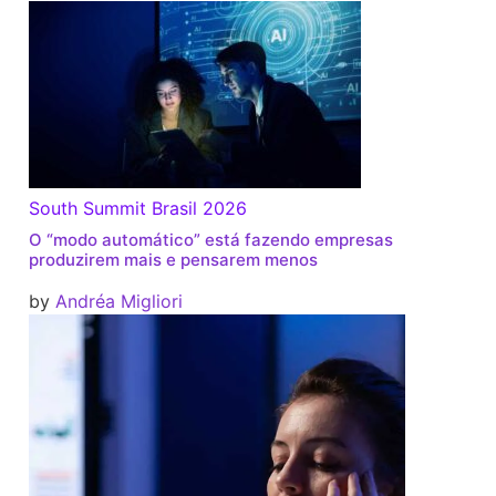
South Summit Brasil 2026
O “modo automático” está fazendo empresas
produzirem mais e pensarem menos
by
Andréa Migliori