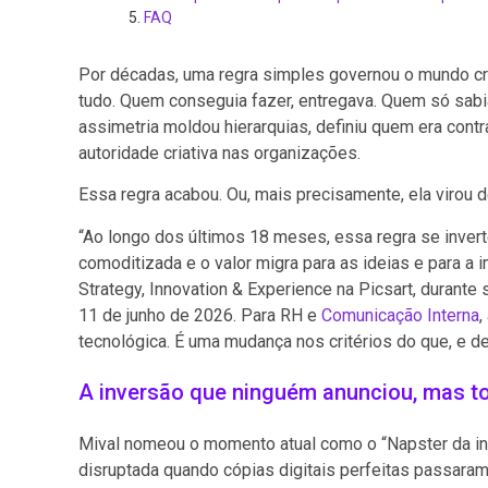
FAQ
Por décadas, uma regra simples governou o mundo cria
tudo. Quem conseguia fazer, entregava. Quem só sab
assimetria moldou hierarquias, definiu quem era cont
autoridade criativa nas organizações.
Essa regra acabou. Ou, mais precisamente, ela virou d
“Ao longo dos últimos 18 meses, essa regra se inve
comoditizada e o valor migra para as ideias e para a 
Strategy, Innovation & Experience na Picsart, duran
11 de junho de 2026. Para RH e
Comunicação Interna
,
tecnológica. É uma mudança nos critérios do que, e d
A inversão que ninguém anunciou, mas to
Mival nomeou o momento atual como o “Napster da in
disruptada quando cópias digitais perfeitas passaram