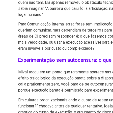
quem não tem. Ela apenas removeu o obstáculo técnic
sabia imaginar. “A barreira que caiu foi a articulação,
lugar humano.”
Para Comunicação Interna, essa frase tem implicação
queriam comunicar, mas dependiam de terceiros para 
áreas de CI precisam responder é: o que fazemos 
mais velocidade, ou usar a execução acessível para ex
eram inviáveis por custo ou complexidade?
Experimentação sem autocensura: o que a
Mival tocou em um ponto que raramente aparece nas 
efeito psicológico da execução barata sobre a disposi
cai a praticamente zero, você para de se autocensurar.
porque execução barata é permissão para experimen
Em culturas organizacionais onde o custo de testar uma 
funcionar?” chegava antes de qualquer tentativa. Ide
drástica do custo de execução, o argumento do risco