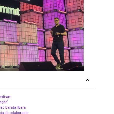
entiram
nação”
ão barata libera
cia do colaborador