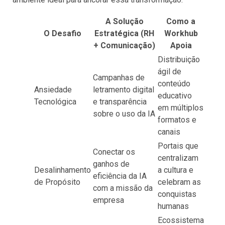
A Solução
Como a
O Desafio
Estratégica (RH
Workhub
+ Comunicação)
Apoia
Distribuição
ágil de
Campanhas de
conteúdo
Ansiedade
letramento digital
educativo
Tecnológica
e transparência
em múltiplos
sobre o uso da IA
formatos e
canais
Portais que
Conectar os
centralizam
ganhos de
Desalinhamento
a cultura e
eficiência da IA
de Propósito
celebram as
com a missão da
conquistas
empresa
humanas
Ecossistema