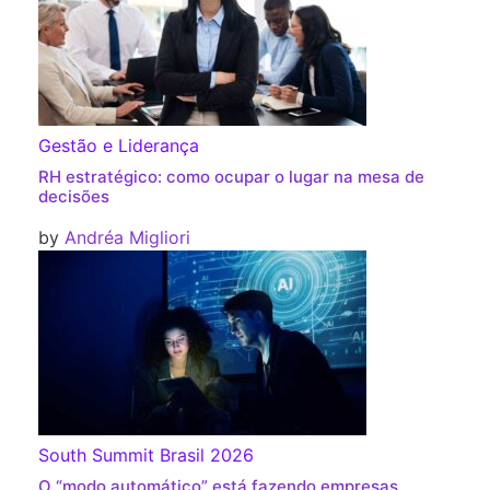
Gestão e Liderança
RH estratégico: como ocupar o lugar na mesa de
decisões
by
Andréa Migliori
South Summit Brasil 2026
O “modo automático” está fazendo empresas