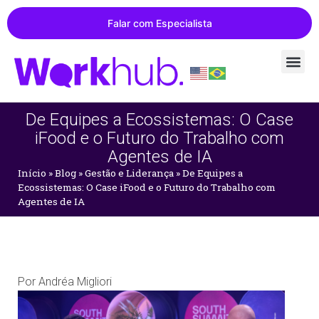
Falar com Especialista
De Equipes a Ecossistemas: O Case
iFood e o Futuro do Trabalho com
Agentes de IA
Início
»
Blog
»
Gestão e Liderança
»
De Equipes a
Ecossistemas: O Case iFood e o Futuro do Trabalho com
Agentes de IA
Por
Andréa Migliori