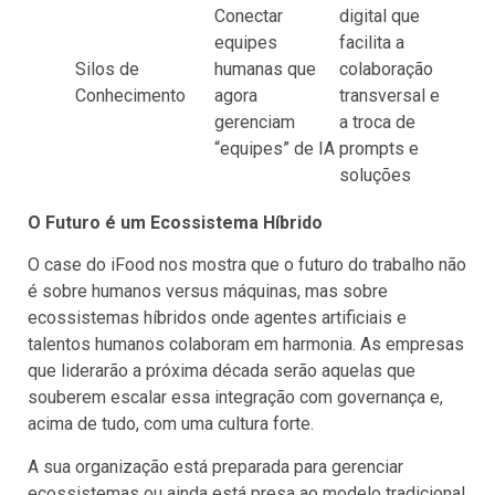
Conectar
digital que
equipes
facilita a
Silos de
humanas que
colaboração
Conhecimento
agora
transversal e
gerenciam
a troca de
“equipes” de IA
prompts e
soluções
O Futuro é um Ecossistema Híbrido
O case do iFood nos mostra que o futuro do trabalho não
é sobre humanos versus máquinas, mas sobre
ecossistemas híbridos onde agentes artificiais e
talentos humanos colaboram em harmonia. As empresas
que liderarão a próxima década serão aquelas que
souberem escalar essa integração com governança e,
acima de tudo, com uma cultura forte.
A sua organização está preparada para gerenciar
ecossistemas ou ainda está presa ao modelo tradicional