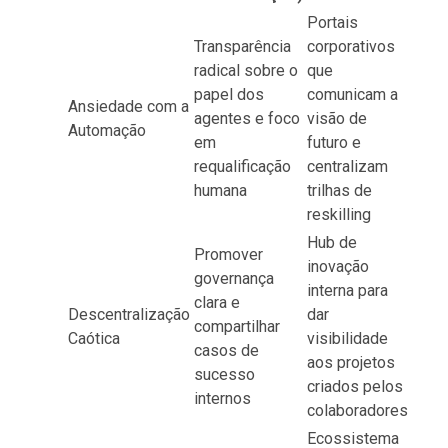
Portais
Transparência
corporativos
radical sobre o
que
papel dos
comunicam a
Ansiedade com a
agentes e foco
visão de
Automação
em
futuro e
requalificação
centralizam
humana
trilhas de
reskilling
Hub de
Promover
inovação
governança
interna para
clara e
Descentralização
dar
compartilhar
Caótica
visibilidade
casos de
aos projetos
sucesso
criados pelos
internos
colaboradores
Ecossistema