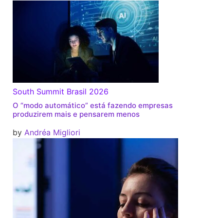
South Summit Brasil 2026
O “modo automático” está fazendo empresas
produzirem mais e pensarem menos
by
Andréa Migliori