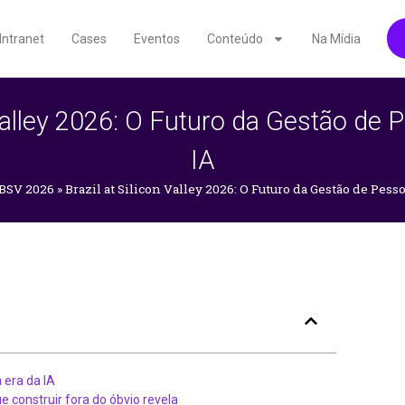
Intranet
Cases
Eventos
Conteúdo
Na Mídia
 Valley 2026: O Futuro da Gestão de
IA
BSV 2026
»
Brazil at Silicon Valley 2026: O Futuro da Gestão de Pesso
 era da IA
e construir fora do óbvio revela