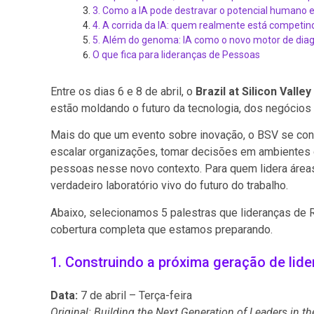
3. Como a IA pode destravar o potencial humano 
4. A corrida da IA: quem realmente está competind
5. Além do genoma: IA como o novo motor de diag
O que fica para lideranças de Pessoas
Entre os dias 6 e 8 de abril, o
Brazil at Silicon Valle
estão moldando o futuro da tecnologia, dos negócios e
Mais do que um evento sobre inovação, o BSV se c
escalar organizações, tomar decisões em ambientes d
pessoas nesse novo contexto. Para quem lidera áre
verdadeiro laboratório vivo do futuro do trabalho.
Abaixo, selecionamos 5 palestras que lideranças de
cobertura completa que estamos preparando.
1. Construindo a próxima geração de lide
Data:
7 de abril – Terça-feira
Original: Building the Next Generation of Leaders in th