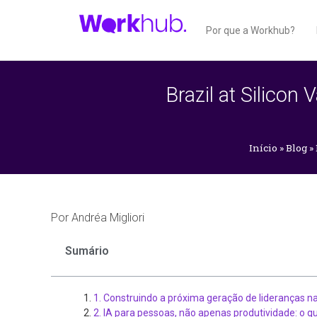
Por que a Workhub?
Brazil at Silicon
Início
»
Blog
»
Por
Andréa Migliori
Sumário
1. Construindo a próxima geração de lideranças na
2. IA para pessoas, não apenas produtividade: o qu