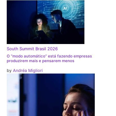
South Summit Brasil 2026
O “modo automático” está fazendo empresas
produzirem mais e pensarem menos
by
Andréa Migliori