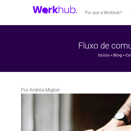
Por que a Workhub?
Fluxo de comun
Início
»
Blog
»
Co
Por
Andréa Migliori