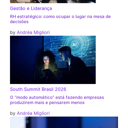
Gestão e Liderança
RH estratégico: como ocupar o lugar na mesa de
decisões
by
Andréa Migliori
South Summit Brasil 2026
O “modo automático” está fazendo empresas
produzirem mais e pensarem menos
by
Andréa Migliori