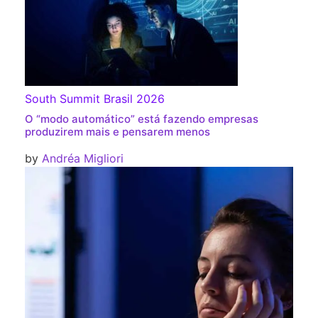
South Summit Brasil 2026
O “modo automático” está fazendo empresas
produzirem mais e pensarem menos
by
Andréa Migliori