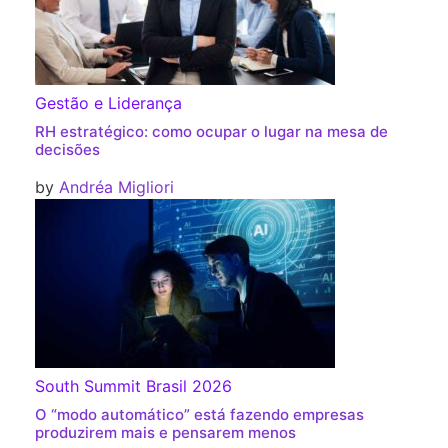
Gestão e Liderança
RH estratégico: como ocupar o lugar na mesa de
decisões
by
Andréa Migliori
South Summit Brasil 2026
O “modo automático” está fazendo empresas
produzirem mais e pensarem menos