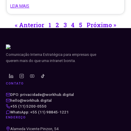
LEIA MAIS
« Anterior
1
2
3
4
5
Próximo »
Comunicação Interna Estratégica para empresas que
querem mais do que uma intranet bonita.
CONTATO
DPO: privacidade@workhub.digital
hello@workhub.digital
+55 (11) 5200-0550
WhatsApp: +55 (11) 98845-1221
ENDEREÇO
Alameda Vicente Pinzon, 54