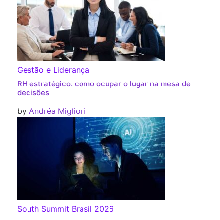
Gestão e Liderança
RH estratégico: como ocupar o lugar na mesa de
decisões
by
Andréa Migliori
South Summit Brasil 2026