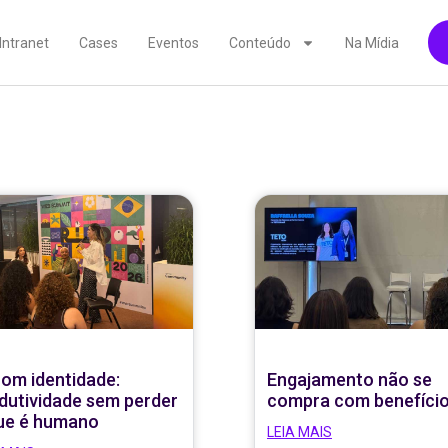
Intranet
Cases
Eventos
Conteúdo
Na Mídia
com identidade:
Engajamento não se
dutividade sem perder
compra com benefíci
ue é humano
LEIA MAIS