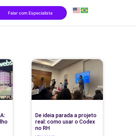
Falar com Especialista
A:
De ideia parada a projeto
lho
real: como usar o Codex
no RH