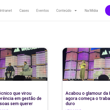
Intranet
Cases
Eventos
Conteúdo
Na Mídia
écnico que virou
Acabou o glamour da I
erência em gestão de
agora começa o traba
soas sem querer
duro