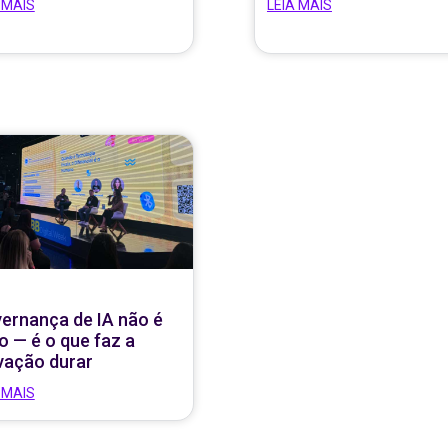
 MAIS
LEIA MAIS
ernança de IA não é
io — é o que faz a
vação durar
 MAIS