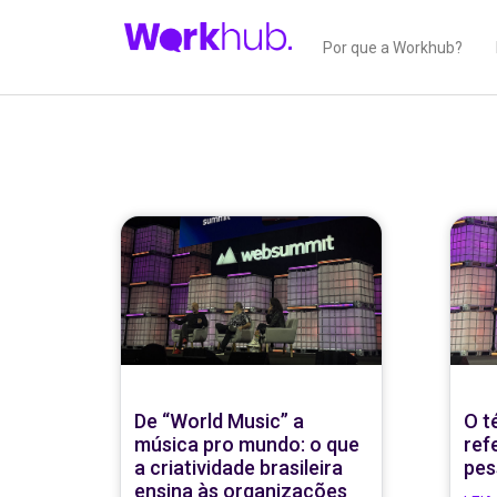
Por que a Workhub?
De “World Music” a
O t
música pro mundo: o que
ref
a criatividade brasileira
pes
ensina às organizações