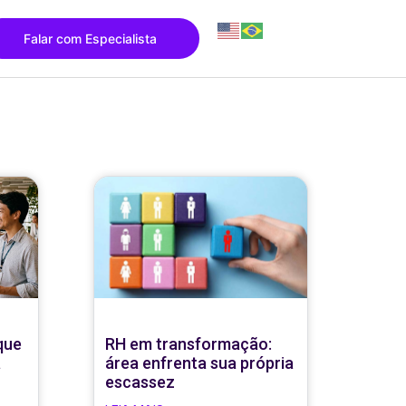
Falar com Especialista
que
RH em transformação:
a
área enfrenta sua própria
escassez