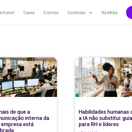
Intranet
Cases
Eventos
Conteúdo
Na Mídia
inais de que a
Habilidades humanas 
unicação interna da
a IA não substitui: gui
 empresa está
para RH e líderes
brada