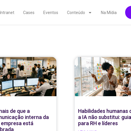
Intranet
Cases
Eventos
Conteúdo
Na Mídia
inais de que a
Habilidades humanas 
unicação interna da
a IA não substitui: gui
 empresa está
para RH e líderes
brada