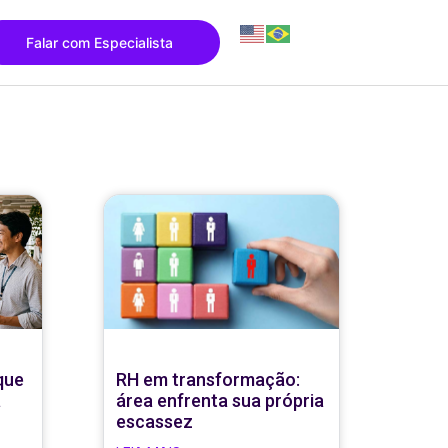
Falar com Especialista
que
RH em transformação:
a
área enfrenta sua própria
escassez