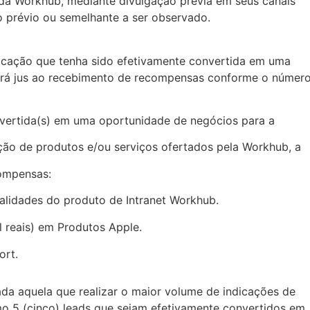
vo da Workhub, mediante divulgação prévia em seus canais
o prévio ou semelhante a ser observado.
ndicação que tenha sido efetivamente convertida em uma
rá jus ao recebimento de recompensas conforme o número 
nvertida(s) em uma oportunidade de negócios para a
ação de produtos e/ou serviços ofertados pela Workhub, a
compensas:
alidades do produto de Intranet Workhub.
l reais) em Produtos Apple.
ort.
ada aquela que realizar o maior volume de indicações de
mo 5 (cinco) leads que sejam efetivamente convertidos em