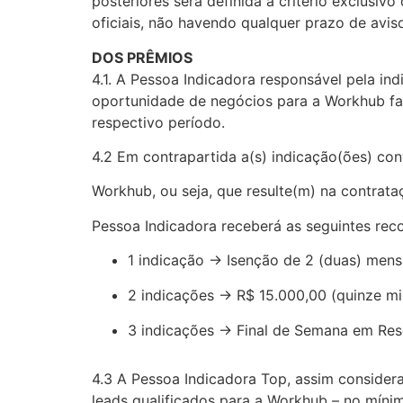
posteriores será definida a critério exclusi
oficiais, não havendo qualquer prazo de avis
DOS PRÊMIOS
4.1. A Pessoa Indicadora responsável pela i
oportunidade de negócios para a Workhub fa
respectivo período.
4.2 Em contrapartida a(s) indicação(ões) co
Workhub, ou seja, que resulte(m) na contrat
Pessoa Indicadora receberá as seguintes re
1 indicação → Isenção de 2 (duas) mens
2 indicações → R$ 15.000,00 (quinze mi
3 indicações → Final de Semana em Res
4.3 A Pessoa Indicadora Top, assim consider
leads qualificados para a Workhub – no míni