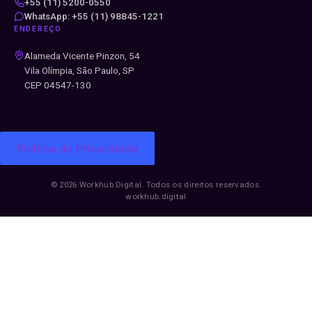
+55 (11) 5200-0550
WhatsApp: +55 (11) 98845-1221
ENDEREÇO
Alameda Vicente Pinzon, 54
Vila Olímpia, São Paulo, SP
CEP 04547-130
Politica de Privacidade
© 2026 Workhub Digital. Todos os direitos reservados.
workhub.digital