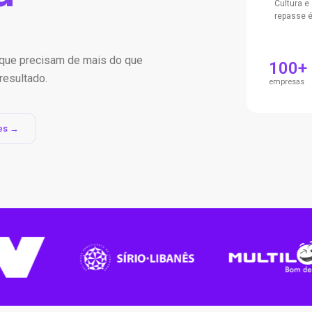
Cultura e
repasse é
s que precisam de mais do que
100+
resultado.
empresas
es →