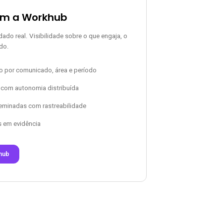
om a Workhub
do real. Visibilidade sobre o que engaja, o
do.
o por comunicado, área e período
 com autonomia distribuída
seminadas com rastreabilidade
 em evidência
hub