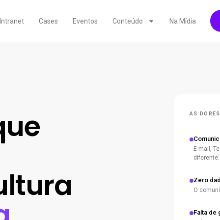
Intranet
Cases
Eventos
Conteúdo
Na Mídia
que
AS DORES
Comunic
E-mail, 
diferente.
ultura
Zero da
O comunic
a
Falta de 