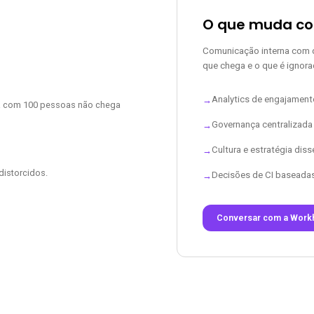
O que muda c
Comunicação interna com da
que chega e o que é ignora
Analytics de engajament
→
va com 100 pessoas não chega
Governança centralizada
→
Cultura e estratégia dis
→
istorcidos.
Decisões de CI baseadas
→
Conversar com a Work