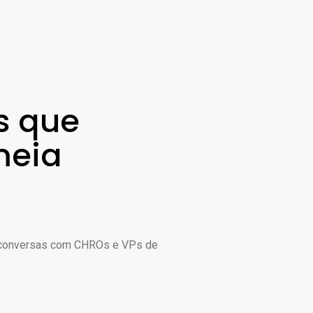
s que
meia
 conversas com CHROs e VPs de