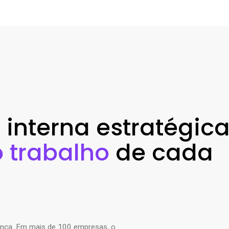
nterna estratégica
o trabalho
de cada
rença. Em mais de 100 empresas, o