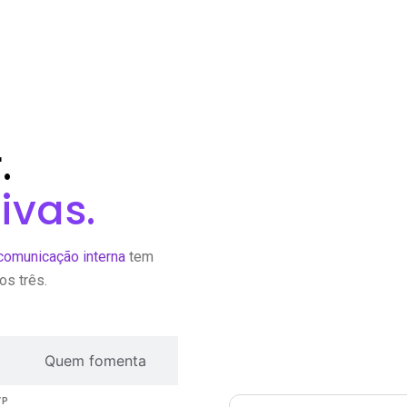
.
ivas.
comunicação interna
tem
os três.
Quem fomenta
VP