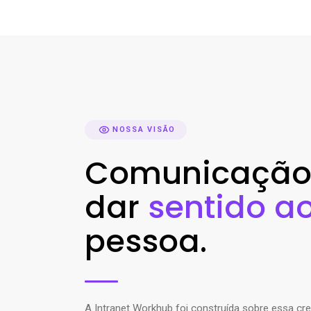
NOSSA VISÃO
Comunicação i
dar
sentido a
pessoa.
A Intranet Workhub foi construída sobre essa c